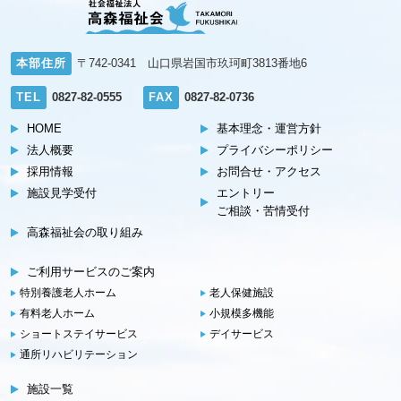
本部住所
〒742-0341 山口県岩国市玖珂町3813番地6
TEL
0827-82-0555
FAX
0827-82-0736
HOME
基本理念・運営方針
法人概要
プライバシーポリシー
採用情報
お問合せ・アクセス
施設見学受付
エントリー
ご相談・苦情受付
高森福祉会の取り組み
ご利用サービスのご案内
特別養護老人ホーム
老人保健施設
有料老人ホーム
小規模多機能
ショートステイサービス
デイサービス
通所リハビリテーション
施設一覧