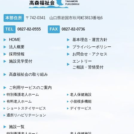
本部住所
〒742-0341 山口県岩国市玖珂町3813番地6
TEL
0827-82-0555
FAX
0827-82-0736
HOME
基本理念・運営方針
法人概要
プライバシーポリシー
採用情報
お問合せ・アクセス
施設見学受付
エントリー
ご相談・苦情受付
高森福祉会の取り組み
ご利用サービスのご案内
特別養護老人ホーム
老人保健施設
有料老人ホーム
小規模多機能
ショートステイサービス
デイサービス
通所リハビリテーション
施設一覧
特別養護老人ホーム
老人保健施設