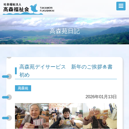
高森苑日記
高森苑デイサービス 新年のご挨拶🎍書
初め
2026年01月13日