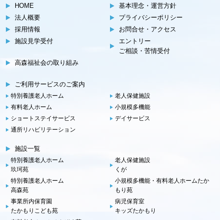
HOME
基本理念・運営方針
法人概要
プライバシーポリシー
採用情報
お問合せ・アクセス
施設見学受付
エントリー
ご相談・苦情受付
高森福祉会の取り組み
ご利用サービスのご案内
特別養護老人ホーム
老人保健施設
有料老人ホーム
小規模多機能
ショートステイサービス
デイサービス
通所リハビリテーション
施設一覧
特別養護老人ホーム
老人保健施設
玖珂苑
くが
特別養護老人ホーム
小規模多機能・有料老人ホーム
たか
高森苑
もり苑
事業所内保育園
病児保育室
たかもりこども苑
キッズたかもり